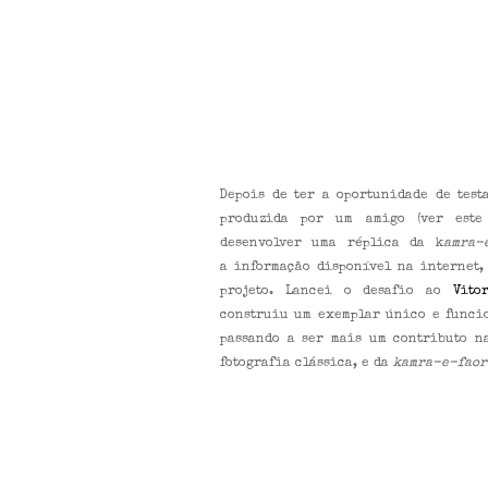
Depois de ter a oportunidade de test
produzida por um amigo (ver est
desenvolver uma réplica da k
amra-
a informação disponível na internet,
projeto.
Lancei o desafio ao
Vito
construiu um exemplar único e funcio
passando a ser mais um contributo n
fotografia clássica, e da
kamra-e-fao