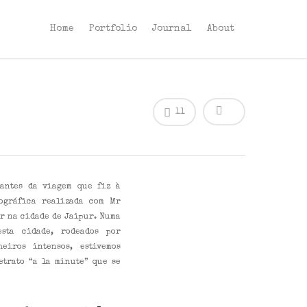
Home
Portfolio
Journal
About
11
antes da viagem que fiz à
ográfica realizada com Mr
r na cidade de Jaipur. Numa
sta cidade, rodeados por
heiros intensos, estivemos
etrato “a la minute” que se