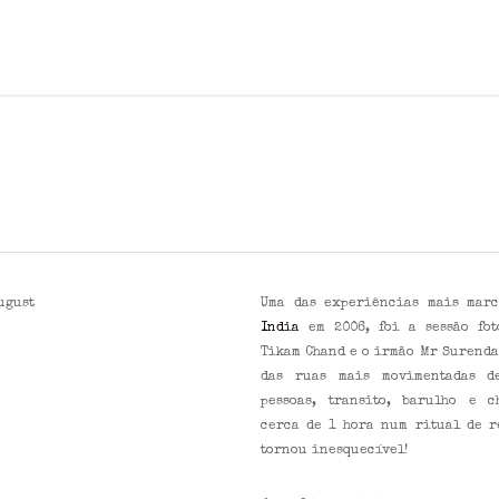
ugust
Uma das experiências mais marc
India
em 2006, foi a sessão fot
Tikam Chand e o irmão Mr Surenda
das ruas mais movimentadas de
pessoas, transito, barulho e c
cerca de 1 hora num ritual de r
tornou inesquecível!