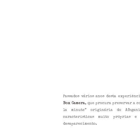
Passados vários anos desta experiênc
Box Camera
, que procura preservar a 
la minute” originária do Afegani
características muito próprias e
desaparecimento.