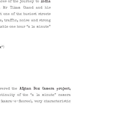
nces of the journey to
India
h Mr Tikam Chand and his
t one of the busiest streets
e, traffic, noise and strong
table one hour “a la minute”
x
“)
overed the
Afghan Box Camera project
,
ntinuity of the “a la minute” camera
 (kamra-e-faoree), very characteristic