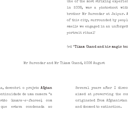
One of the most striking experie
in 2006, was a photoshoot wit
brother Mr Surendar at Jaipur. A
of this city, surrounded by peopl
smells we engaged in an unforget
portrait ritual!
(vd “
Tikam Chand and his magic bo
Mr Surendar and Mr Tikam Chand, 2006 August
ia, descobri o projeto
Afghan
Several years after I disc
continuidade de uma camera “a
aimed at preserving the co
stão (
kamra-e-faoree)
, com
originated from Afghanistan
 que estava condenada ao
and doomed to extinction.