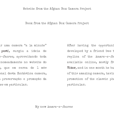
Website from the Afghan Box Camera Project
Book from the Afghan Box Camera Project
ar uma camera “a la minute”
After having the opportun
e
post
), surgiu a ideia de
developed by a friend (see
e-faoree,
aproveitando toda
replica of the
kamra-e-fa
 nomeadamente no website do
available online, mostly f
r
, que em cerca de 1 mês
Vitor
, and in one month he b
nal desta fantástica camera,
of this amazing camera, havi
a preservação e promoção da
promotion of the classic p
ree
em particular.
particular.
My new
kamra-e-faoree