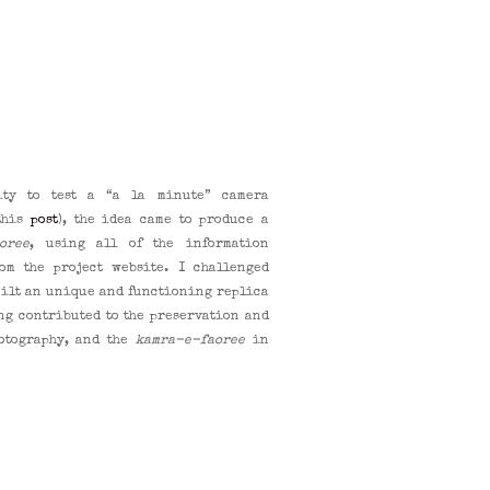
ity to test a “a la minute” camera
 this
post
), the idea came to produce a
oree
, using all of the information
rom the project website. I challenged
uilt an unique and functioning replica
ng contributed to the preservation and
hotography, and the
kamra-e-faoree
in