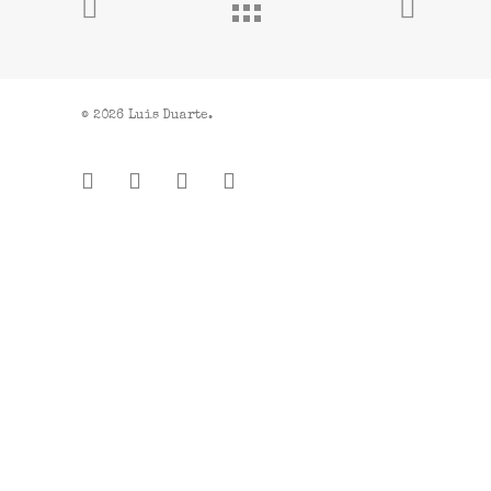
© 2026 Luis Duarte.